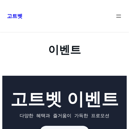
고트벳
콘
텐
츠
이벤트
로
바
로
가
기
고트벳 이벤트
다양한 혜택과 즐거움이 가득한 프로모션