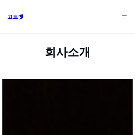
고트벳
콘
텐
츠
회사소개
로
바
로
가
기